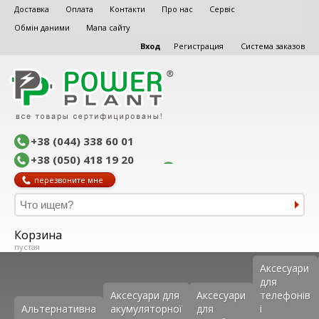
Доставка
Оплата
Контакти
Про нас
Сервіс
Обмін даними
Мапа сайту
Вход
Регистрация
Система заказов
+38 (044) 338 60 01
+38 (050) 418 19 20
перезвоните мне
Корзина
пустая
Аксеcуари
для
Аксесуари для
Аксесуари
телефонів
Альтернативна
акумуляторної
для
і