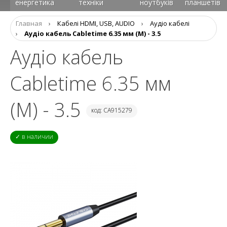
енергетика
техніки
ноутбуків
планшетів
Главная
›
Кабелі HDMI, USB, AUDIO
›
Аудіо кабелі
›
Аудіо кабель Cabletime 6.35 мм (M) - 3.5
Аудіо кабель
Cabletime 6.35 мм
(M) - 3.5
код: CA915279
✓ в наличии