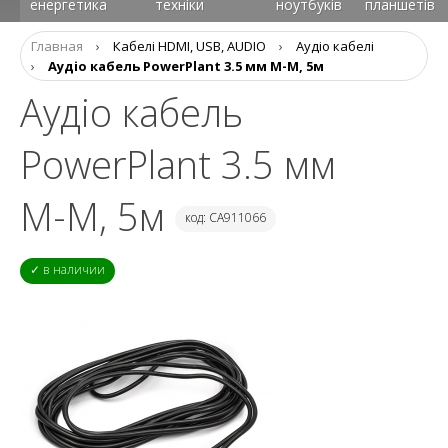
енергетика
техніки
ноутбуків
планшетів
Главная
›
Кабелі HDMI, USB, AUDIO
›
Аудіо кабелі
›
Аудіо кабель PowerPlant 3.5 мм M-M, 5м
Аудіо кабель
PowerPlant 3.5 мм
M-M, 5м
код: CA911066
✓ в наличии