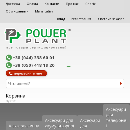
Доставка
Оплата
Контакти
Про нас
Сервіс
Обмін даними
Мапа сайту
Вход
Регистрация
Система заказов
+38 (044) 338 60 01
+38 (050) 418 19 20
перезвоните мне
Корзина
пустая
Аксеcуари
для
Аксесуари для
Аксесуари
телефонів
Альтернативна
акумуляторної
для
і