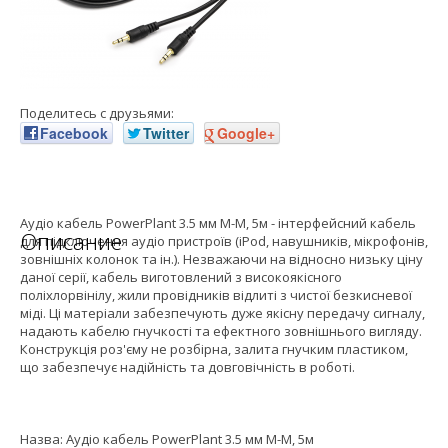
Поделитесь с друзьями:
Facebook
Twitter
Google+
Аудіо кабель PowerPlant 3.5 мм M-M, 5м - інтерфейсний кабель
Описание
для підключення аудіо пристроїв (iPod, навушників, мікрофонів,
зовнішніх колонок та ін.). Незважаючи на відносно низьку ціну
даної серії, кабель виготовлений з високоякісного
поліхлорвінілу, жили провідників відлиті з чистої безкисневої
міді. Ці матеріали забезпечують дуже якісну передачу сигналу,
надають кабелю гнучкості та ефектного зовнішнього вигляду.
Конструкція роз'єму не розбірна, залита гнучким пластиком,
що забезпечує надійність та довговічність в роботі.
Назва: Аудіо кабель PowerPlant 3.5 мм M-M, 5м