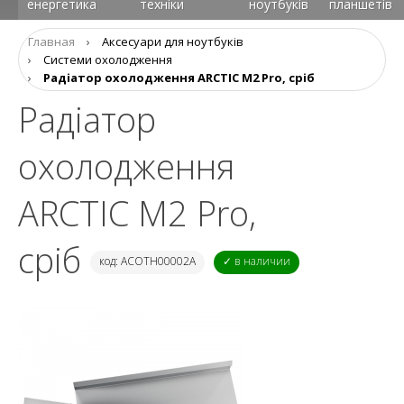
енергетика
техніки
ноутбуків
планшетів
Главная
›
Аксесуари для ноутбуків
›
Системи охолодження
›
Радіатор охолодження ARCTIC M2 Pro, сріб
Радіатор
охолодження
ARCTIC M2 Pro,
сріб
код: ACOTH00002A
✓ в наличии