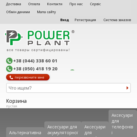
Доставка
Оплата
Контакти
Про нас
Сервіс
Обмін даними
Мапа сайту
Вход
Регистрация
Система заказов
+38 (044) 338 60 01
+38 (050) 418 19 20
перезвоните мне
Корзина
пустая
Аксеcуари
для
Аксесуари для
Аксесуари
телефонів
Альтернативна
акумуляторної
для
і