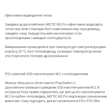
Ефективне відведення тепла
Завдяки додатковій масі ARCTIC M2 Pro ефективно відводить
тепло від чіпів і передає його навколишньому середовищу,
завдяки чому твердотільний накопичувач стає
прохолоднішим і швидше охолоджується.
Вимірювання проводилися при температурі повітря всередині
корпусу 25 °C. Без тепловідводу за вищих температур може
спостерігатися теплове дроселювання.
PS5-сумісний SSD-накопичувач M.2 з охолодженням
Можна збільшити обсяг пам'яті PlayStation 5,
доукомплектувавши її швидким SSD-накопичувачем M.2. В
інструкції Sony прямо підкреслює, що для цього накопичувача
M.2 потрібен тепловідвід. ARCTIC M2 Pro відповідає зазначеним
вимогам і тому підходить для встановлення в PS5 і PS5 Slim.