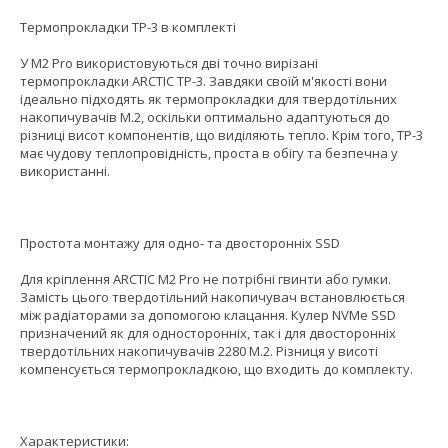
Термопрокладки TP-3 в комплекті
У M2 Pro використовуються дві точно вирізані
термопрокладки ARCTIC TP-3. Завдяки своїй м'якості вони
ідеально підходять як термопрокладки для твердотільних
накопичувачів M.2, оскільки оптимально адаптуються до
різниці висот компонентів, що виділяють тепло. Крім того, TP-3
має чудову теплопровідність, проста в обігу та безпечна у
використанні.
Простота монтажу для одно- та двосторонніх SSD
Для кріплення ARCTIC M2 Pro не потрібні гвинти або гумки.
Замість цього твердотільний накопичувач встановлюється
між радіаторами за допомогою клацання. Кулер NVMe SSD
призначений як для односторонніх, так і для двосторонніх
твердотільних накопичувачів 2280 M.2. Різниця у висоті
компенсується термопрокладкою, що входить до комплекту.
Характеристики: