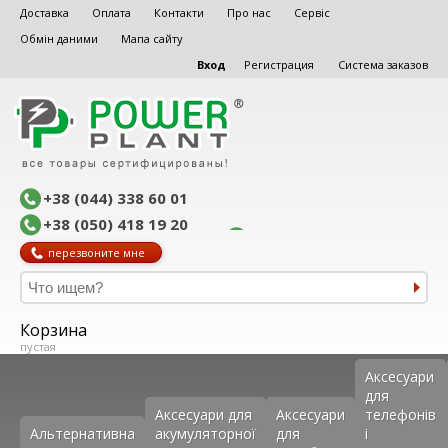
Доставка
Оплата
Контакти
Про нас
Сервіс
Обмін даними
Мапа сайту
Вход
Регистрация
Система заказов
+38 (044) 338 60 01
+38 (050) 418 19 20
перезвоните мне
Корзина
пустая
Аксеcуари
для
Аксесуари для
Аксесуари
телефонів
Альтернативна
акумуляторної
для
і