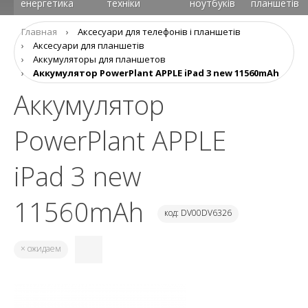
енергетика
техніки
ноутбуків
планшетів
Главная
›
Аксеcуари для телефонів і планшетів
›
Аксесуари для планшетів
›
Aккумуляторы для планшетов
›
Аккумулятор PowerPlant APPLE iPad 3 new 11560mAh
Аккумулятор
PowerPlant APPLE
iPad 3 new
11560mAh
код: DV00DV6326
× ожидаем