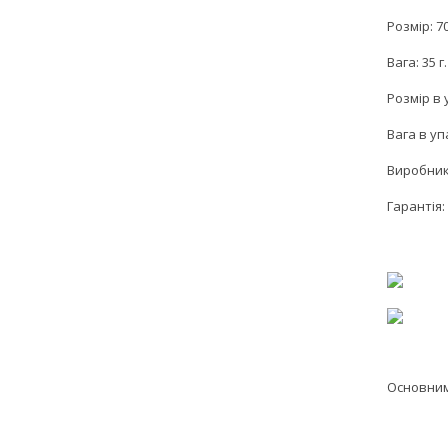
Розмір: 7
Вага: 35 г.
Розмір в 
Вага в упа
Виробник
Гарантія: 
Основним