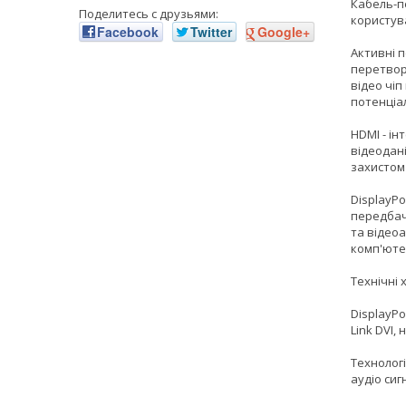
Кабель-пе
Поделитесь с друзьями:
користув
Facebook
Twitter
Google+
Активні п
перетвор
відео чі
потенціал
HDMI - ін
відеодані
захистом
DisplayPo
передбач
та відео
комп'юте
Технічні
DisplayPo
Link DVI,
Технологі
аудіо сиг