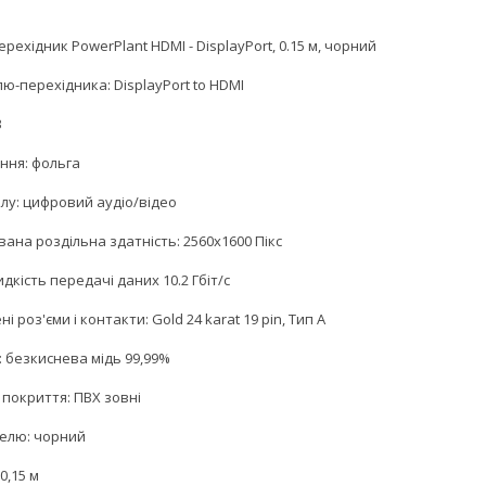
рехідник PowerPlant HDMI - DisplayPort, 0.15 м, чорний
ю-перехідника: DisplayPort to HDMI
3
ння: фольга
алу: цифровий аудіо/відео
ана роздільна здатність: 2560х1600 Пікс
дкість передачі даних 10.2 Гбіт/с
і роз'єми і контакти: Gold 24 karat 19 pin, Тип А
: безкиснева мідь 99,99%
 покриття: ПВХ зовні
белю: чорний
0,15 м