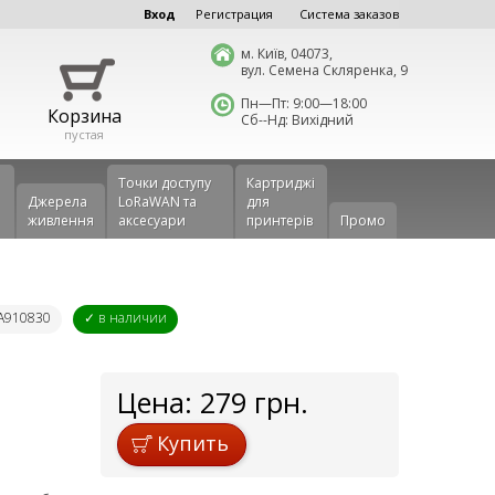
Вход
Регистрация
Система заказов
м. Київ, 04073,
вул. Семена Скляренка, 9
Пн—Пт: 9:00—18:00
Корзина
Сб--Нд: Вихідний
пустая
Точки доступу
Картриджі
Джерела
LoRaWAN та
для
живлення
аксесуари
принтерів
Промо
CA910830
✓ в наличии
Цена:
279
грн.
Купить