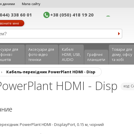
н даними
Мапа сайту
(044) 338 60 01
+38 (050) 418 19 20
воните мне
еcуари для
Аксесуари для
Кабелі
Товари для
фонів і
фото-відео
HDMI, USB,
Графічні
дому, офісу
ншетів
техніки
AUDIO
планшети
та хобі
›
Кабель-перехідник PowerPlant HDMI - Disp
PowerPlant HDMI - Disp
код: 
ание
рехідник PowerPlant HDMI - DisplayPort, 0.15 м, чорний