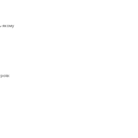
ь-якому
роїв: