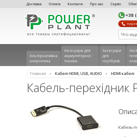
Доставка
Оплата
Контакти
Про нас
Сервіс
Обмі
+38 
перез
Аксесуари для
Аксесуари
Акс
Альтернативна
акумуляторної
для
теле
енергетика
техніки
ноутбуків
пла
Главная
›
Кабелі HDMI, USB, AUDIO
›
HDMI кабелі
Кабель-перехідник 
Опис
Кабель-пе