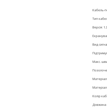
Кабель-пе
Тип кабел
Версія: 1.
Екранува
Вид сигн
Підтримув
Макс. шви
Позолочен
Матеріал
Матеріал
Колір ка
Довжина 