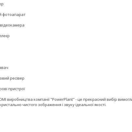
ер
й фотоапарат
відеокамера
плеєр
авач
овий ресівер
фрові пристрої
DMI виробництва компанії "PowerPlant" - це прекрасний вибір вимогл
кристально чистого зображення і звуку ідеальної якості.