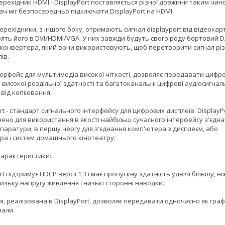
рехідник HDMI - DisplayPort поставляється різної довжини таким чин
ач міг безпосередньо підключати DisplayPort на HDMI.
ерехідники, з іншого боку, отримають сигнал displayport від відеокарт
ять його в DVI/HDMI/VGA. У них завжди будуть свого роду бортовий 
п конвертера, який вони використовують, щоб перетворити сигнал різ
ів.
терфейс для мультимедіа високої чіткості, дозволяє передавати цифро
 високої роздільної здатності та багатоканальні цифрові аудіосигнали
 від копіювання.
rt - стандарт сигнального інтерфейсу для цифрових дисплеїв. DisplayP
ено для використання в якості найбільш сучасного інтерфейсу з'єдна
апаратури, в першу чергу для з'єднання комп'ютера з дисплеєм, або
ра і систем домашнього кінотеатру.
 характеристики:
rt підтримує HDCP версії 1.3 і має пропускну здатність удвічі більшу, ні
 низьку напругу живлення і низькі сторонні наводки.
я, реалізована в DisplayPort, дозволяє передавати одночасно як графіч
нали.