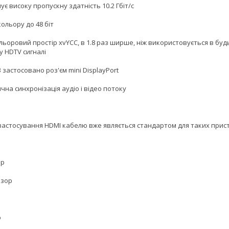
є високу пропускну здатність 10.2 Гбіт/с
ольору до 48 біт
ьоровий простір xvYCC, в 1.8 раз ширше, ніж використовується в буд
у HDTV сигналі
3 застосовано роз'єм mini DisplayPort
на синхронізація аудіо і відео потоку
застосування HDMI кабелю вже являється стандартом для таких прист
ер
ізор
р