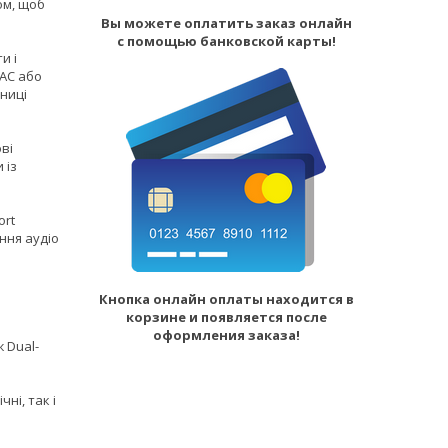
ом, щоб
Вы можете оплатить заказ онлайн
с помощью банковской карты!
и і
DAC або
ниці
ві
 із
ort
ння аудіо
Кнопка онлайн оплаты находится в
корзине и появляется после
оформления заказа!
ж Dual-
ні, так і