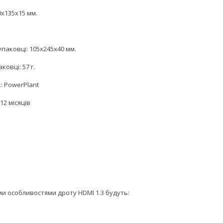
0x135x15 мм.
упаковці: 105x245x40 мм.
ковці: 57 г.
: PowerPlant
12 місяців
и особливостями дроту HDMI 1.3 будуть: