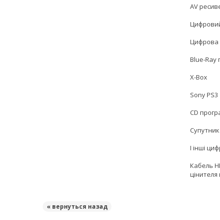
AV ресив
Цифрови
Цифрова 
Blue-Ray 
X-Box
Sony PS3
CD прогр
Супутник
І інші ци
Кабель H
цінителя 
« вернуться назад