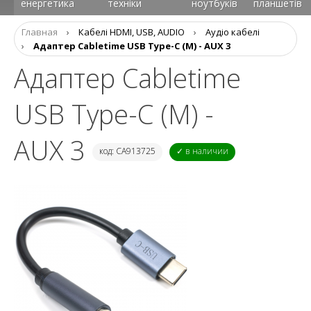
енергетика
техніки
ноутбуків
планшетів
Главная
›
Кабелі HDMI, USB, AUDIO
›
Аудіо кабелі
›
Адаптер Cabletime USB Type-C (M) - AUX 3
Адаптер Cabletime
USB Type-C (M) -
AUX 3
код: CA913725
✓ в наличии