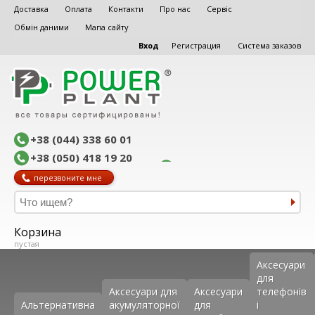
Доставка
Оплата
Контакти
Про нас
Сервіс
Обмін даними
Мапа сайту
Вход
Регистрация
Система заказов
+38 (044) 338 60 01
+38 (050) 418 19 20
перезвоните мне
Корзина
пустая
Аксеcуари
для
Аксесуари для
Аксесуари
телефонів
Альтернативна
акумуляторної
для
і