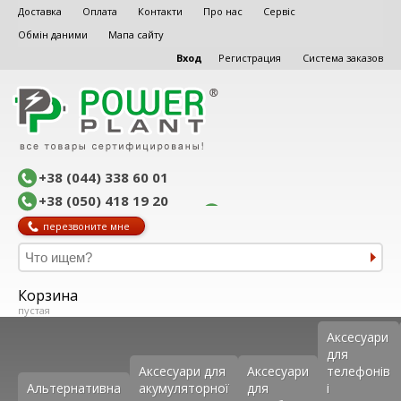
Доставка
Оплата
Контакти
Про нас
Сервіс
Обмін даними
Мапа сайту
Вход
Регистрация
Система заказов
+38 (044) 338 60 01
+38 (050) 418 19 20
перезвоните мне
Корзина
пустая
Аксеcуари
для
Аксесуари для
Аксесуари
телефонів
Альтернативна
акумуляторної
для
і