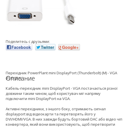
Поделитесь с друзьями:
Facebook
Twitter
Google+
Перехідник PowerPlant mini DisplayPort (Thunderbolt) (M) - VGA
Описание
(F), 0.15 м
Кабель-перехідник mini DisplayPort - VGA постачається різної
довжини таким чином, щоб користувач міг напряму
підключити mini DisplayPort на VGA.
Активні перехідники, з іншого боку, отримають сигнал
displayport від відеокарти та перетворять його у
DVI/HDMI/VGA. В них завжди будуть бортовий DAC або відео чіп
конвертера, який вони використовують, щоб перетворити