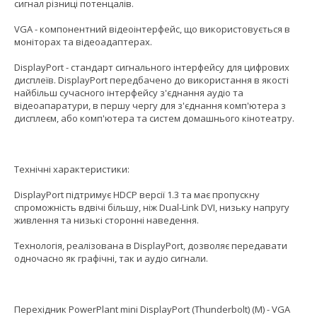
сигнал різниці потенцалів.
VGA - компонентний відеоінтерфейс, що використовується в
моніторах та відеоадаптерах.
DisplayPort - стандарт сигнального інтерфейсу для цифрових
дисплеїв. DisplayPort передбачено до використання в якості
найбільш сучасного інтерфейсу з'єднання аудіо та
відеоапаратури, в першу чергу для з'єднання комп'ютера з
дисплеєм, або комп'ютера та систем домашнього кінотеатру.
Технічні характеристики:
DisplayPort підтримує HDCP версії 1.3 та має пропускну
спроможність вдвічі більшу, ніж Dual-Link DVI, низьку напругу
живлення та низькі сторонні наведення.
Технологія, реалізована в DisplayPort, дозволяє передавати
одночасно як графічні, так и аудіо сигнали.
Перехідник PowerPlant mini DisplayPort (Thunderbolt) (M) - VGA