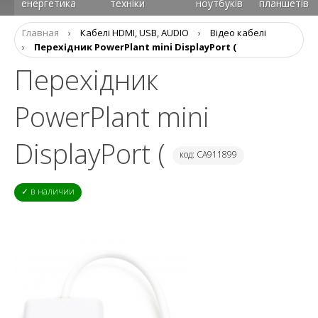
енергетика
техніки
ноутбуків
планшетів
Главная
›
Кабелі HDMI, USB, AUDIO
›
Відео кабелі
›
Перехідник PowerPlant mini DisplayPort (
Перехідник
PowerPlant mini
DisplayPort (
код: CA911899
✓ в наличии