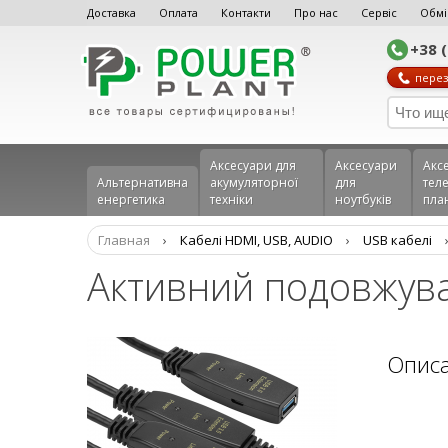
Доставка
Оплата
Контакти
Про нас
Сервіс
Обмі
+38 
перез
Аксесуари для
Аксесуари
Акс
Альтернативна
акумуляторної
для
теле
енергетика
техніки
ноутбуків
пла
Главная
›
Кабелі HDMI, USB, AUDIO
›
USB кабелі
Активний подовжува
Опис