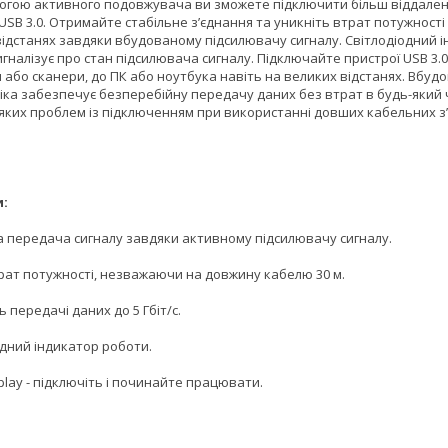
огою активного подовжувача ви зможете підключити більш віддален
USB 3.0. Отримайте стабільне з’єднання та уникніть втрат потужності
відстанях завдяки вбудованому підсилювачу сигналу. Світлодіодний 
гналізує про стан підсилювача сигналу. Підключайте пристрої USB 3.0,
 або сканери, до ПК або ноутбука навіть на великих відстанях. Вбуд
іка забезпечує безперебійну передачу даних без втрат в будь-який 
іяких проблем із підключенням при використанні довших кабельних з
и:
а передача сигналу завдяки активному підсилювачу сигналу.
рат потужності, незважаючи на довжину кабелю 30 м.
 передачі даних до 5 Гбіт/с.
одний індикатор роботи.
play - підключіть і починайте працювати.