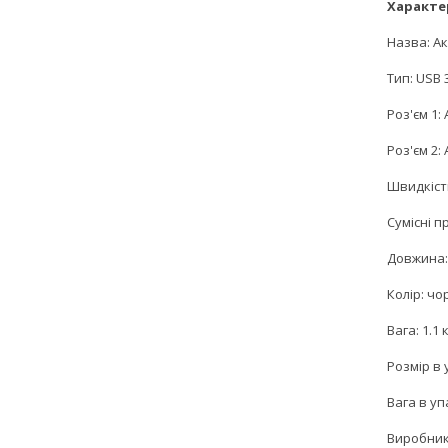
Характе
Назва: Ак
Тип: USB 3
Роз'єм 1: 
Роз'єм 2: 
Швидкість
Сумісні п
Довжина: 
Колір: чо
Вага: 1.1 к
Розмір в 
Вага в упа
Виробник: