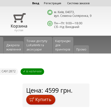
Вход
Регистрация
Система заказов
м. Київ, 04073,
вул. Семена Скляренка, 9
Пн—Пт: 9:00—18:00
Корзина
Сб--Нд: Вихідний
пустая
Точки доступу
Картриджі
Джерела
LoRaWAN та
для
живлення
аксесуари
принтерів
Промо
д: CA912872
✓ в наличии
Цена:
4599
грн.
Купить