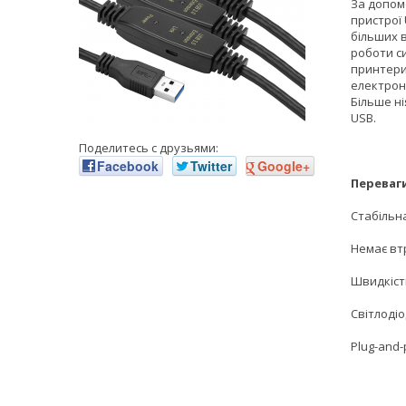
За допом
пристрої 
більших 
роботи си
принтери
електрон
Більше н
USB.
Поделитесь с друзьями:
Facebook
Twitter
Google+
Переваг
Стабільн
Немає вт
Швидкість
Світлоді
Plug-and-