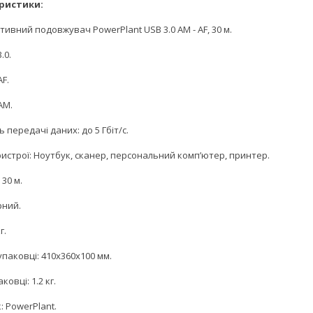
ристики:
тивний подовжувач PowerPlant USB 3.0 AM - AF, 30 м.
.0.
AF.
AM.
 передачі даних: до 5 Гбіт/с.
ристрої: Ноутбук, сканер, персональний комп’ютер, принтер.
30 м.
рний.
г.
упаковці: 410х360х100 мм.
ковці: 1.2 кг.
 PowerPlant.