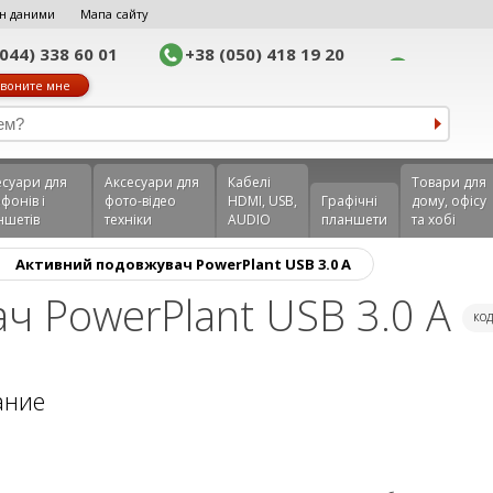
н даними
Мапа сайту
(044) 338 60 01
+38 (050) 418 19 20
воните мне
еcуари для
Аксесуари для
Кабелі
Товари для
фонів і
фото-відео
HDMI, USB,
Графічні
дому, офісу
ншетів
техніки
AUDIO
планшети
та хобі
›
Активний подовжувач PowerPlant USB 3.0 A
ч PowerPlant USB 3.0 A
ко
ание