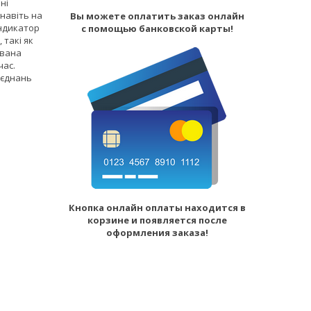
ні
 навіть на
Вы можете оплатить заказ онлайн
індикатор
с помощью банковской карты!
 такі як
ована
час.
’єднань
Кнопка онлайн оплаты находится в
корзине и появляется после
оформления заказа!