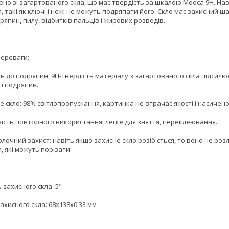
но зі загартованого скла, що має твердість за шкалою Мооса 9H. Наві
 такі як ключі і ножі не можуть подряпати його. Скло має захисний ша
ряпин, пилу, відбитків пальців і жирових розводів.
переваги:
сть до подряпин: 9H-твердість матеріалу з загартованого скла підсилює
 і подряпин.
е скло: 98% світлопропускання, картинка не втрачає якості і насичено
вість повторного використання: легке для зняття, переклеювання.
олочний захист: навіть якщо захисне скло розіб'ється, то воно не роз
, які можуть порізати.
 захисного скла: 5"
ахисного скла: 68x138x0.33 мм