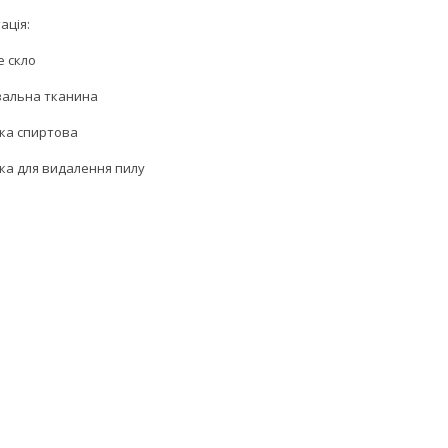
ація:
е скло
увальна тканина
тка спиртова
йка для видалення пилу