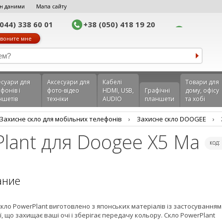
н даними
Мапа сайту
(044) 338 60 01
+38 (050) 418 19 20
воните мне
еcуари для
Аксесуари для
Кабелі
Товари для
фонів і
фото-відео
HDMI, USB,
Графічні
дому, офісу
ншетів
техніки
AUDIO
планшети
та хобі
Захисне скло для мобільних телефонів
›
Захисне скло DOOGEE
›
Plant для Doogee X5 Ma
код:
ание
кло PowerPlant виготовлено з японських матеріалів із застосуванням
ї, що захищає ваші очі і зберігає передачу кольору. Скло PowerPlant