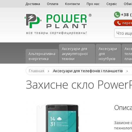
Доставка
Оплата
Контакти
Про нас
Сервіс
Обмі
+38 
перез
Аксесуари для
Аксесуари
Акс
Альтернативна
акумуляторної
для
теле
енергетика
техніки
ноутбуків
пла
Главная
›
Аксеcуари для телефонів і планшетів
›
Захисне скло Power
Опис
Захисне с
технологі