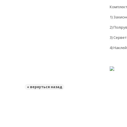
Комплект
1) Захисн
2) Полір
3) Серве
4) Накле
« вернуться назад