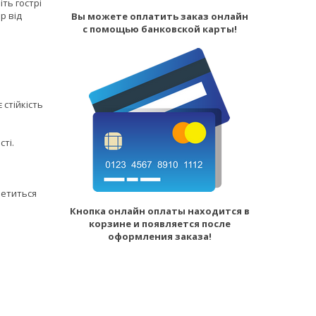
ть гострі
р від
Вы можете оплатить заказ онлайн
с помощью банковской карты!
 стійкість
сті.
летиться
Кнопка онлайн оплаты находится в
корзине и появляется после
оформления заказа!