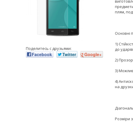
виготовле
предмети,
плям, под
Основні 
1) Стійкі
Поделитесь с друзьями:
до ударів
Facebook
Twitter
Google+
2) Прозор
3) Можли
4) Антиск
на друзки
Діагональ
Розміри з