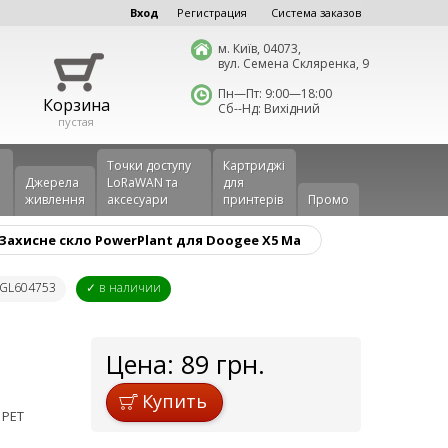
Вход
Регистрация
Система заказов
м. Київ, 04073,
вул. Семена Скляренка, 9
Пн—Пт: 9:00—18:00
Корзина
Сб--Нд: Вихідний
пустая
Точки доступу
Картриджі
Джерела
LoRaWAN та
для
живлення
аксесуари
принтерів
Промо
Захисне скло PowerPlant для Doogee X5 Ma
 GL604753
✓ в наличии
Цена:
89
грн.
Купить
 PET