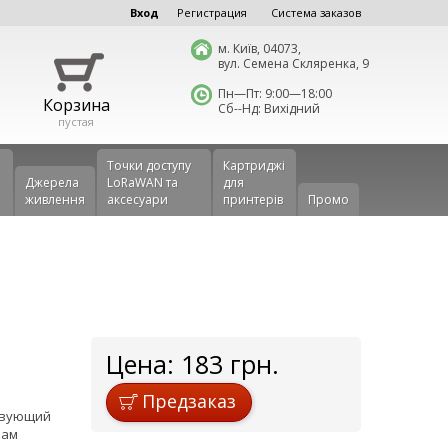
Вход
Регистрация
Система заказов
м. Київ, 04073,
вул. Семена Скляренка, 9
Пн—Пт: 9:00—18:00
Корзина
Сб--Нд: Вихідний
пустая
Точки доступу
Картриджі
Джерела
LoRaWAN та
для
живлення
аксесуари
принтерів
Промо
Цена:
183
грн.
Предзаказ
ствующий
кам