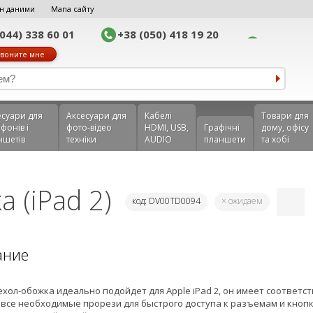
н даними
Мапа сайту
(044) 338 60 01
+38 (050) 418 19 20
воните мне
еcуари для
Аксесуари для
Кабелі
Товари для
фонів і
фото-відео
HDMI, USB,
Графічні
дому, офісу
ншетів
техніки
AUDIO
планшети
та хобі
а (iPad 2)
код: DV00TD0094
× ожидаем
ание
ехол-обожка идеально подойдет для Apple iPad 2, он имеет соответ
 все необходимые прорези для быстрого доступа к разъемам и кноп