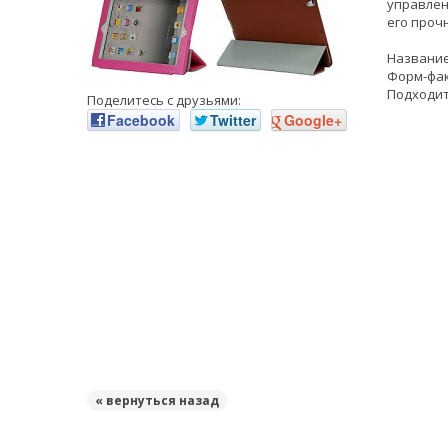
управлен
его проч
Название:
Форм-фак
Подходит 
Поделитесь с друзьями:
Facebook
Twitter
Google+
« вернуться назад