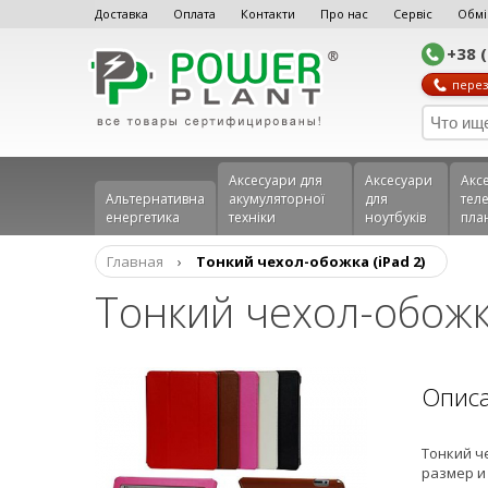
Доставка
Оплата
Контакти
Про нас
Сервіс
Обмі
+38 
перез
Аксесуари для
Аксесуари
Акс
Альтернативна
акумуляторної
для
теле
енергетика
техніки
ноутбуків
пла
Главная
›
Тонкий чехол-обожка (iPad 2)
Тонкий чехол-обожк
Опис
Тонкий ч
размер и