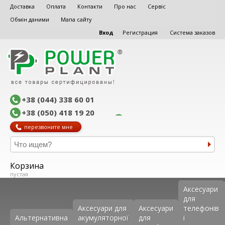
Доставка
Оплата
Контакти
Про нас
Сервіс
Обмін даними
Мапа сайту
Вход
Регистрация
Система заказов
+38 (044) 338 60 01
+38 (050) 418 19 20
перезвоните мне
Корзина
пустая
Аксеcуари
для
Аксесуари для
Аксесуари
телефонів
Альтернативна
акумуляторної
для
і