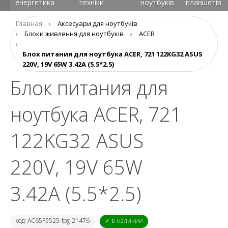
енергетика
техніки
ноутбуків
планшетів
Главная
›
Аксесуари для ноутбуків
›
Блоки живлення для ноутбуків
›
ACER
›
Блок питания для ноутбука ACER, 721 122KG32 ASUS
220V, 19V 65W 3.42A (5.5*2.5)
Блок питания для
ноутбука ACER, 721
122KG32 ASUS
220V, 19V 65W
3.42A (5.5*2.5)
код: AC65F5525-fpg-21476
✓ в наличии