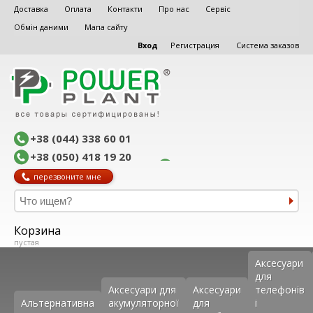
Доставка
Оплата
Контакти
Про нас
Сервіс
Обмін даними
Мапа сайту
Вход
Регистрация
Система заказов
+38 (044) 338 60 01
+38 (050) 418 19 20
перезвоните мне
Корзина
пустая
Аксеcуари
для
Аксесуари для
Аксесуари
телефонів
Альтернативна
акумуляторної
для
і