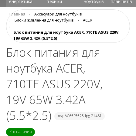
енергетика
техніки
ноутбуків
планшетів
Главная
›
Аксесуари для ноутбуків
›
Блоки живлення для ноутбуків
›
ACER
›
Блок питания для ноутбука ACER, 710TE ASUS 220V,
19V 65W 3.42A (5.5*2.5)
Блок питания для
ноутбука ACER,
710TE ASUS 220V,
19V 65W 3.42A
(5.5*2.5)
код: AC65F5525-fpg-21461
✓ в наличии