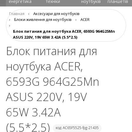
енергетика
техніки
ноутбуків
планшетів
Главная
›
Аксесуари для ноутбуків
›
Блоки живлення для ноутбуків
›
ACER
›
Блок питания для ноутбука ACER, 6593G 964G25Mn
ASUS 220V, 19V 65W 3.42A (5.5*2.5)
Блок питания для
ноутбука ACER,
6593G 964G25Mn
ASUS 220V, 19V
65W 3.42A
(5.5*2.5)
код: AC65F5525-fpg-21435