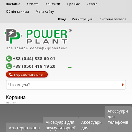
Доставка
Оплата
Контакти
Про нас
Сервіс
Обмін даними
Мапа сайту
Вход
Регистрация
Система заказов
+38 (044) 338 60 01
+38 (050) 418 19 20
перезвоните мне
Корзина
пустая
Аксеcуари
для
Аксесуари для
Аксесуари
телефонів
Альтернативна
акумуляторної
для
і