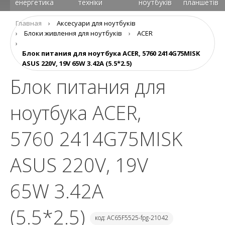
енергетика
техніки
ноутбуків
планшетів
Главная
›
Аксесуари для ноутбуків
›
Блоки живлення для ноутбуків
›
ACER
›
Блок питания для ноутбука ACER, 5760 2414G75MISK
ASUS 220V, 19V 65W 3.42A (5.5*2.5)
Блок питания для
ноутбука ACER,
5760 2414G75MISK
ASUS 220V, 19V
65W 3.42A
(5.5*2.5)
код: AC65F5525-fpg-21042