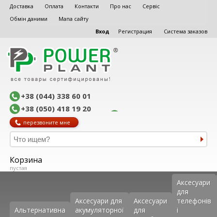
Доставка
Оплата
Контакти
Про нас
Сервіс
Обмін даними
Мапа сайту
Вход
Регистрация
Система заказов
+38 (044) 338 60 01
+38 (050) 418 19 20
перезвоните мне
Корзина
пустая
Аксеcуари
для
Аксесуари для
Аксесуари
телефонів
Альтернативна
акумуляторної
для
і