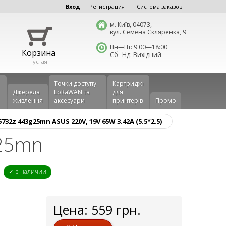
Вход
Регистрация
Система заказов
м. Київ, 04073,
вул. Семена Скляренка, 9
Пн—Пт: 9:00—18:00
Корзина
Сб--Нд: Вихідний
пустая
Точки доступу
Картриджі
Джерела
LoRaWAN та
для
живлення
аксесуари
принтерів
Промо
32z 443g25mn ASUS 220V, 19V 65W 3.42A (5.5*2.5)
g25mn
✓ в наличии
Цена:
559
грн.