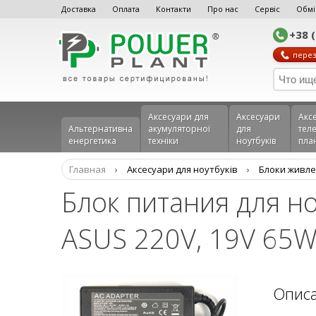
Доставка
Оплата
Контакти
Про нас
Сервіс
Обмі
+38 
перез
Аксесуари для
Аксесуари
Акс
Альтернативна
акумуляторної
для
теле
енергетика
техніки
ноутбуків
пла
Главная
›
Аксесуари для ноутбуків
›
Блоки живле
Блок питания для н
ASUS 220V, 19V 65W 
Опис