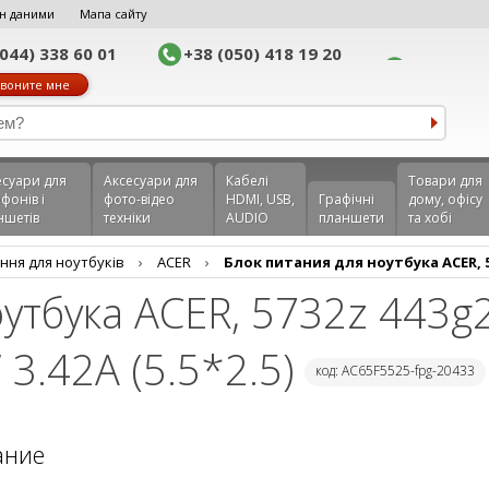
н даними
Мапа сайту
(044) 338 60 01
+38 (050) 418 19 20
воните мне
еcуари для
Аксесуари для
Кабелі
Товари для
фонів і
фото-відео
HDMI, USB,
Графічні
дому, офісу
ншетів
техніки
AUDIO
планшети
та хобі
ння для ноутбуків
›
ACER
›
Блок питания для ноутбука ACER, 57
оутбука ACER, 5732z 443
3.42A (5.5*2.5)
код: AC65F5525-fpg-20433
ание