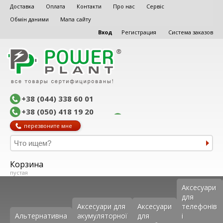
Доставка
Оплата
Контакти
Про нас
Сервіс
Обмін даними
Мапа сайту
Вход
Регистрация
Система заказов
+38 (044) 338 60 01
+38 (050) 418 19 20
перезвоните мне
Корзина
пустая
Аксеcуари
для
Аксесуари для
Аксесуари
телефонів
Альтернативна
акумуляторної
для
і