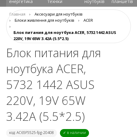
енергетика
техніки
ноутбуків
планшетів
Главная
›
Аксесуари для ноутбуків
›
Блоки живлення для ноутбуків
›
ACER
›
Блок питания для ноутбука ACER, 5732 1442 ASUS
220V, 19V 65W 3.42A (5.5*2.5)
Блок питания для
ноутбука ACER,
5732 1442 ASUS
220V, 19V 65W
3.42A (5.5*2.5)
код: AC65F5525-fpg-20408
✓ в наличии