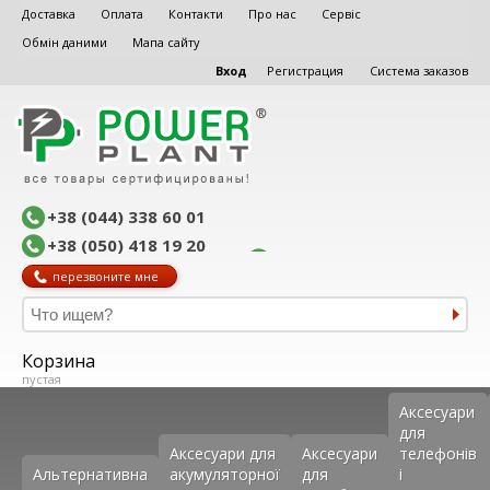
Доставка
Оплата
Контакти
Про нас
Сервіс
Обмін даними
Мапа сайту
Вход
Регистрация
Система заказов
+38 (044) 338 60 01
+38 (050) 418 19 20
перезвоните мне
Корзина
пустая
Аксеcуари
для
Аксесуари для
Аксесуари
телефонів
Альтернативна
акумуляторної
для
і