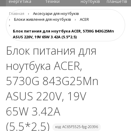
енергетика
техніки
ноутбуків
планшетів
Главная
›
Аксесуари для ноутбуків
›
Блоки живлення для ноутбуків
›
ACER
›
Блок питания для ноутбука ACER, 5730G 843G25Mn
ASUS 220V, 19V 65W 3.42A (5.5*2.5)
Блок питания для
ноутбука ACER,
5730G 843G25Mn
ASUS 220V, 19V
65W 3.42A
(5.5*2.5)
код: AC65F5525-fpg-20396