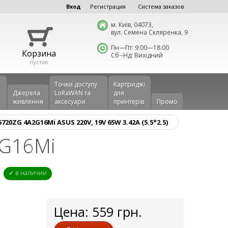
Вход
Регистрация
Система заказов
м. Київ, 04073,
вул. Семена Скляренка, 9
Пн—Пт: 9:00—18:00
Корзина
Сб--Нд: Вихідний
пустая
Точки доступу
Картриджі
Джерела
LoRaWAN та
для
живлення
аксесуари
принтерів
Промо
20ZG 4A2G16Mi ASUS 220V, 19V 65W 3.42A (5.5*2.5)
2G16Mi
✓ в наличии
Цена:
559
грн.