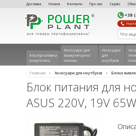
Доставка
Оплата
Контакти
Про нас
Сервіс
Обмі
+38 
перез
Аксесуари для
Аксесуари
Акс
Альтернативна
акумуляторної
для
теле
енергетика
техніки
ноутбуків
пла
Главная
›
Аксесуари для ноутбуків
›
Блоки живле
Блок питания для н
ASUS 220V, 19V 65W 
Опис