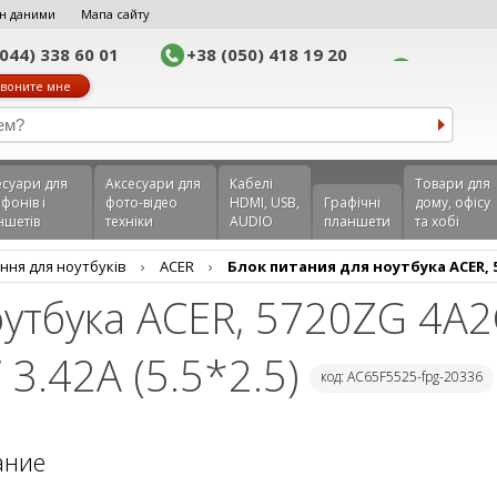
н даними
Мапа сайту
(044) 338 60 01
+38 (050) 418 19 20
воните мне
еcуари для
Аксесуари для
Кабелі
Товари для
фонів і
фото-відео
HDMI, USB,
Графічні
дому, офісу
ншетів
техніки
AUDIO
планшети
та хобі
ння для ноутбуків
›
ACER
›
Блок питания для ноутбука ACER, 57
оутбука ACER, 5720ZG 4A
3.42A (5.5*2.5)
код: AC65F5525-fpg-20336
ание