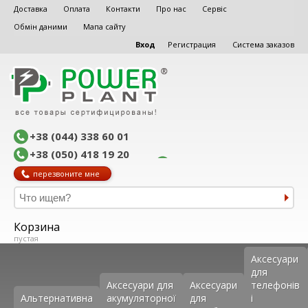
Доставка
Оплата
Контакти
Про нас
Сервіс
Обмін даними
Мапа сайту
Вход
Регистрация
Система заказов
+38 (044) 338 60 01
+38 (050) 418 19 20
перезвоните мне
Корзина
пустая
Аксеcуари
для
Аксесуари для
Аксесуари
телефонів
Альтернативна
акумуляторної
для
і