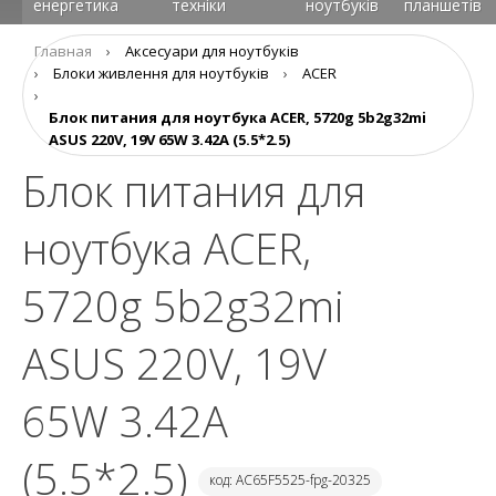
енергетика
техніки
ноутбуків
планшетів
Главная
›
Аксесуари для ноутбуків
›
Блоки живлення для ноутбуків
›
ACER
›
Блок питания для ноутбука ACER, 5720g 5b2g32mi
ASUS 220V, 19V 65W 3.42A (5.5*2.5)
Блок питания для
ноутбука ACER,
5720g 5b2g32mi
ASUS 220V, 19V
65W 3.42A
(5.5*2.5)
код: AC65F5525-fpg-20325