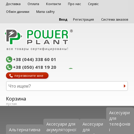
Доставка
Оплата
Контакти
Про нас
Сервіс
Обмін даними
Мапа сайту
Вход
Регистрация
Система заказов
+38 (044) 338 60 01
+38 (050) 418 19 20
перезвоните мне
Корзина
пустая
Аксеcуари
для
Аксесуари для
Аксесуари
телефонів
Альтернативна
акумуляторної
для
і