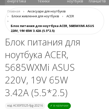
енергетика
техніки
ноутбуків
планшетів
Главная
›
Аксесуари для ноутбуків
›
Блоки живлення для ноутбуків
›
ACER
›
Блок питания для ноутбука ACER, 5685WXMi ASUS
220V, 19V 65W 3.42A (5.5*2.5)
Блок питания для
ноутбука ACER,
5685WXMi ASUS
220V, 19V 65W
3.42A (5.5*2.5)
код: AC65F5525-fpg-20216
✓ в наличии