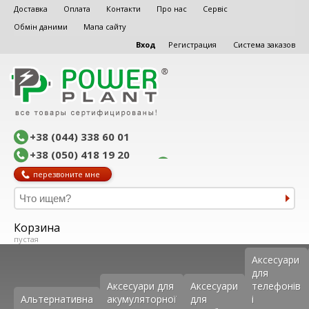
Доставка
Оплата
Контакти
Про нас
Сервіс
Обмін даними
Мапа сайту
Вход
Регистрация
Система заказов
+38 (044) 338 60 01
+38 (050) 418 19 20
перезвоните мне
Корзина
пустая
Аксеcуари
для
Аксесуари для
Аксесуари
телефонів
Альтернативна
акумуляторної
для
і