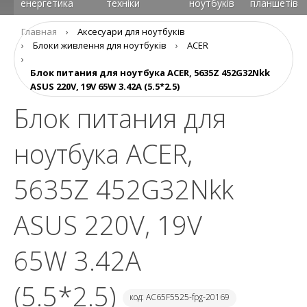
енергетика
техніки
ноутбуків
планшетів
Главная
›
Аксесуари для ноутбуків
›
Блоки живлення для ноутбуків
›
ACER
›
Блок питания для ноутбука ACER, 5635Z 452G32Nkk
ASUS 220V, 19V 65W 3.42A (5.5*2.5)
Блок питания для
ноутбука ACER,
5635Z 452G32Nkk
ASUS 220V, 19V
65W 3.42A
(5.5*2.5)
код: AC65F5525-fpg-20169