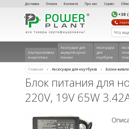
Доставка
Оплата
Контакти
Про нас
Сервіс
Обмі
+38 
перез
Аксесуари для
Аксесуари
Акс
Альтернативна
акумуляторної
для
теле
енергетика
техніки
ноутбуків
пла
Главная
›
Аксесуари для ноутбуків
›
Блоки живле
Блок питания для н
220V, 19V 65W 3.42A
Опис