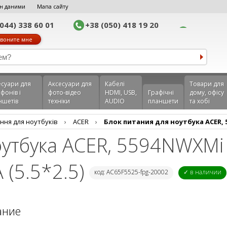
н даними
Мапа сайту
(044) 338 60 01
+38 (050) 418 19 20
воните мне
еcуари для
Аксесуари для
Кабелі
Товари для
фонів і
фото-відео
HDMI, USB,
Графічні
дому, офісу
ншетів
техніки
AUDIO
планшети
та хобі
ння для ноутбуків
›
ACER
›
Блок питания для ноутбука ACER, 55
оутбука ACER, 5594NWXMi
 (5.5*2.5)
код: AC65F5525-fpg-20002
✓ в наличии
ание