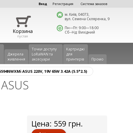
Вход
Регистрация
Система заказов
м. Київ, 04073,
вул. Семена Скляренка, 9
Пн—Пт: 9:00—18:00
Корзина
Сб--Нд: Вихідний
пустая
Точки доступу
Картриджі
Джерела
LoRaWAN та
для
живлення
аксесуари
принтерів
Промо
94NWXMi ASUS 220V, 19V 65W 3.42A (5.5*2.5)
 ASUS
Цена:
559
грн.