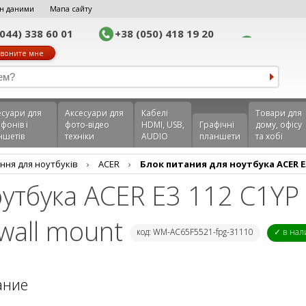
н даними
Мапа сайту
(044) 338 60 01
+38 (050) 418 19 20
воните мне
еcуари для
Аксесуари для
Кабелі
Товари для
фонів і
фото-відео
HDMI, USB,
Графічні
дому, офісу
ншетів
техніки
AUDIO
планшети
та хобі
ння для ноутбуків
›
ACER
›
Блок питания для ноутбука ACER E3 1
утбука ACER E3 112 C1YP
 wall mount
код: WM-AC65F5521-fpg-31110
✓ в на
ание