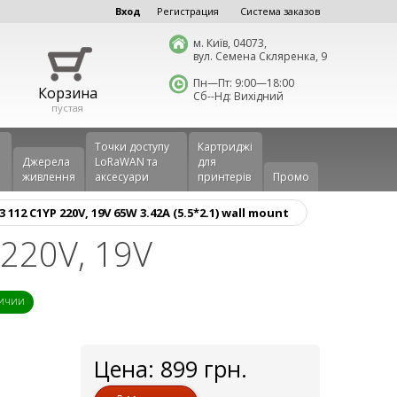
Вход
Регистрация
Система заказов
м. Київ, 04073,
вул. Семена Скляренка, 9
Пн—Пт: 9:00—18:00
Корзина
Сб--Нд: Вихідний
пустая
Точки доступу
Картриджі
Джерела
LoRaWAN та
для
живлення
аксесуари
принтерів
Промо
12 C1YP 220V, 19V 65W 3.42A (5.5*2.1) wall mount
 220V, 19V
личии
Цена:
899
грн.