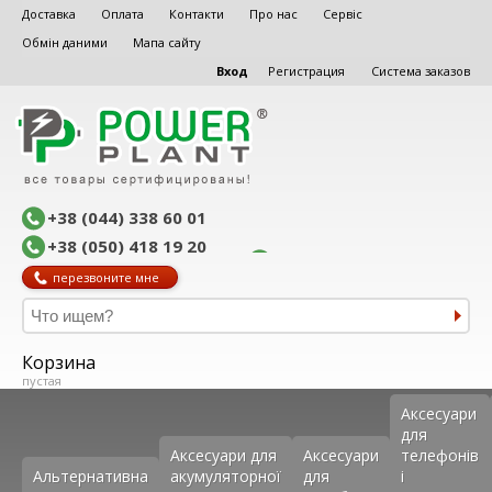
Доставка
Оплата
Контакти
Про нас
Сервіс
Обмін даними
Мапа сайту
Вход
Регистрация
Система заказов
+38 (044) 338 60 01
+38 (050) 418 19 20
перезвоните мне
Корзина
пустая
Аксеcуари
для
Аксесуари для
Аксесуари
телефонів
Альтернативна
акумуляторної
для
і