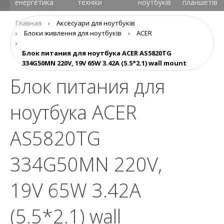
енергетика
техніки
ноутбуків
планшетів
Главная
›
Аксесуари для ноутбуків
›
Блоки живлення для ноутбуків
›
ACER
›
Блок питания для ноутбука ACER AS5820TG
334G50MN 220V, 19V 65W 3.42A (5.5*2.1) wall mount
Блок питания для
ноутбука ACER
AS5820TG
334G50MN 220V,
19V 65W 3.42A
(5.5*2.1) wall