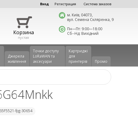
Вход
Регистрация
Система заказов
м. Київ, 04073,
вул. Семена Скляренка, 9
Пн—Пт: 9:00—18:00
Корзина
Сб--Нд: Вихідний
пустая
Точки доступу
Картриджі
Джерела
LoRaWAN та
для
живлення
аксесуари
принтерів
Промо
86G64Mnkk
65F5521-fpg-30654