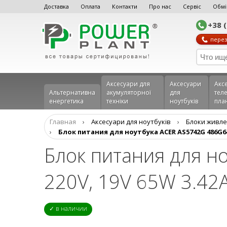
Доставка
Оплата
Контакти
Про нас
Сервіс
Обмі
+38 
перез
Аксесуари для
Аксесуари
Акс
Альтернативна
акумуляторної
для
теле
енергетика
техніки
ноутбуків
пла
Главная
›
Аксесуари для ноутбуків
›
Блоки живле
›
Блок питания для ноутбука ACER AS5742G 486G64Mn
Блок питания для н
220V, 19V 65W 3.42A
✓ в наличии