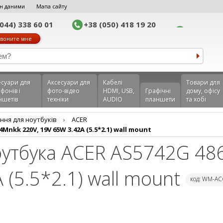
н даними
Мапа сайту
(044) 338 60 01
+38 (050) 418 19 20
воните мне
еcуари для
Аксесуари для
Кабелі
Товари для
фонів і
фото-відео
HDMI, USB,
Графічні
дому, офісу
ншетів
техніки
AUDIO
планшети
та хобі
ння для ноутбуків
›
ACER
kk 220V, 19V 65W 3.42A (5.5*2.1) wall mount
оутбука ACER AS5742G 4
 (5.5*2.1) wall mount
код: WM-AC