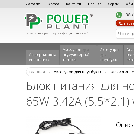
Доставка
Оплата
Контакти
Про нас
Сервіс
Обмі
+38 
перез
Аксесуари для
Аксесуари
Акс
Альтернативна
акумуляторної
для
теле
енергетика
техніки
ноутбуків
пла
Главная
›
Аксесуари для ноутбуків
›
Блоки живле
Блок питания для н
65W 3.42A (5.5*2.1)
Опис