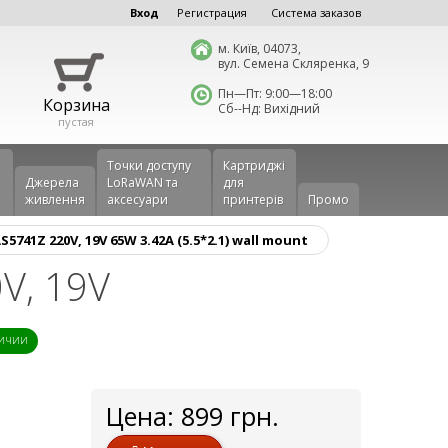
Вход
Регистрация
Система заказов
м. Київ, 04073,
вул. Семена Скляренка, 9
Пн—Пт: 9:00—18:00
Корзина
Сб--Нд: Вихідний
пустая
Точки доступу
Картриджі
Джерела
LoRaWAN та
для
живлення
аксесуари
принтерів
Промо
741Z 220V, 19V 65W 3.42A (5.5*2.1) wall mount
V, 19V
личии
Цена:
899
грн.