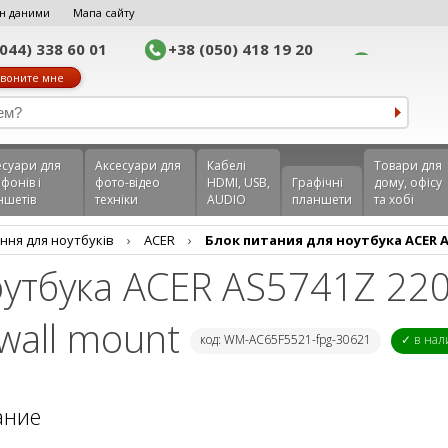
н даними
Мапа сайту
(044) 338 60 01
+38 (050) 418 19 20
воните мне
еcуари для
Аксесуари для
Кабелі
Товари для
фонів і
фото-відео
HDMI, USB,
Графічні
дому, офісу
ншетів
техніки
AUDIO
планшети
та хобі
ння для ноутбуків
›
ACER
›
Блок питания для ноутбука ACER AS5
оутбука ACER AS5741Z 220
 wall mount
код: WM-AC65F5521-fpg-30621
✓ в на
ание