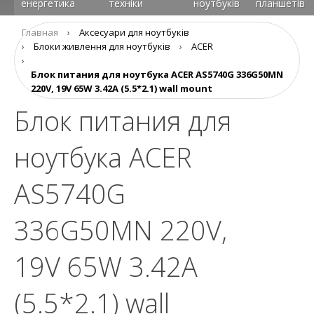
енергетика
техніки
ноутбуків
планшетів
Главная
›
Аксесуари для ноутбуків
›
Блоки живлення для ноутбуків
›
ACER
›
Блок питания для ноутбука ACER AS5740G 336G50MN
220V, 19V 65W 3.42A (5.5*2.1) wall mount
Блок питания для
ноутбука ACER
AS5740G
336G50MN 220V,
19V 65W 3.42A
(5.5*2.1) wall