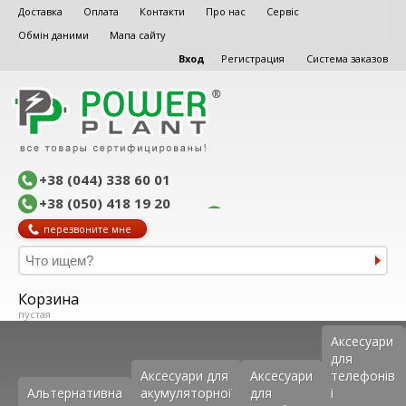
Доставка
Оплата
Контакти
Про нас
Сервіс
Обмін даними
Мапа сайту
Вход
Регистрация
Система заказов
+38 (044) 338 60 01
+38 (050) 418 19 20
перезвоните мне
Корзина
пустая
Аксеcуари
для
Аксесуари для
Аксесуари
телефонів
Альтернативна
акумуляторної
для
і