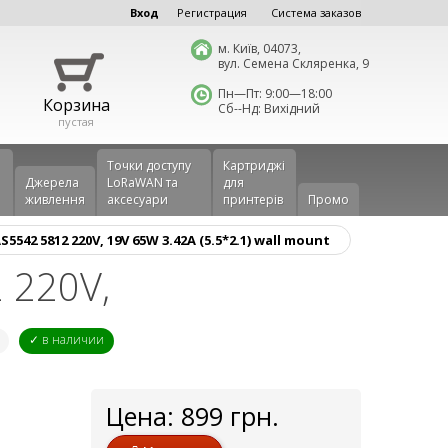
Вход
Регистрация
Система заказов
м. Київ, 04073,
вул. Семена Скляренка, 9
Пн—Пт: 9:00—18:00
Корзина
Сб--Нд: Вихідний
пустая
Точки доступу
Картриджі
Джерела
LoRaWAN та
для
живлення
аксесуари
принтерів
Промо
42 5812 220V, 19V 65W 3.42A (5.5*2.1) wall mount
 220V,
✓ в наличии
Цена:
899
грн.