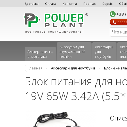
Доставка
Оплата
Контакти
Про нас
Сервіс
Обмі
+38 
перез
Аксесуари для
Аксесуари
Акс
Альтернативна
акумуляторної
для
теле
енергетика
техніки
ноутбуків
пла
Главная
›
Аксесуари для ноутбуків
›
Блоки живле
Блок питания для н
19V 65W 3.42A (5.5*
Опис