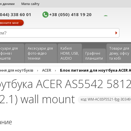
н даними
Мапа сайту
(044) 338 60 01
+38 (050) 418 19 20
воните мне
еcуари для
Аксесуари для
Кабелі
Товари для
фонів і
фото-відео
HDMI, USB,
Графічні
дому, офісу
ншетів
техніки
AUDIO
планшети
та хобі
ння для ноутбуків
›
ACER
›
Блок питания для ноутбука ACER AS55
оутбука ACER AS5542 5812
2.1) wall mount
код: WM-AC65F5521-fpg-30349
ание