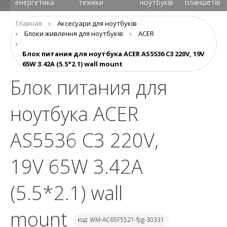
енергетика
техніки
ноутбуків
планшетів
Главная
›
Аксесуари для ноутбуків
›
Блоки живлення для ноутбуків
›
ACER
›
Блок питания для ноутбука ACER AS5536 C3 220V, 19V
65W 3.42A (5.5*2.1) wall mount
Блок питания для
ноутбука ACER
AS5536 C3 220V,
19V 65W 3.42A
(5.5*2.1) wall
mount
код: WM-AC65F5521-fpg-30331