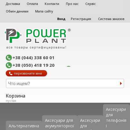
Доставка
Оплата
Контакти
Про нас
Сервіс
Обмін даними
Мапа сайту
Вход
Регистрация
Система заказов
+38 (044) 338 60 01
+38 (050) 418 19 20
перезвоните мне
Корзина
пустая
Аксеcуари
для
Аксесуари для
Аксесуари
телефонів
Альтернативна
акумуляторної
для
і