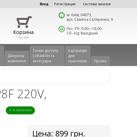
Вход
Регистрация
Система заказов
м. Київ, 04073,
вул. Семена Скляренка, 9
Пн—Пт: 9:00—18:00
Корзина
Сб--Нд: Вихідний
пустая
Точки доступу
Картриджі
Джерела
LoRaWAN та
для
живлення
аксесуари
принтерів
Промо
8F 220V,
✓ в наличии
Цена:
899
грн.