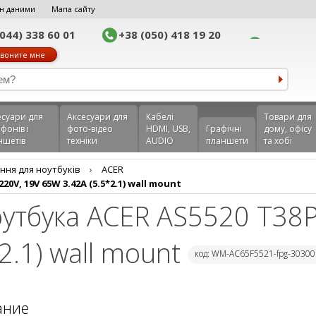
н даними
Мапа сайту
(044) 338 60 01
+38 (050) 418 19 20
воните мне
еcуари для
Аксесуари для
Кабелі
Товари для
фонів і
фото-відео
HDMI, USB,
Графічні
дому, офісу
ншетів
техніки
AUDIO
планшети
та хобі
ння для ноутбуків
›
ACER
0V, 19V 65W 3.42A (5.5*2.1) wall mount
оутбука ACER AS5520 T38P
2.1) wall mount
код: WM-AC65F5521-fpg-30300
ание