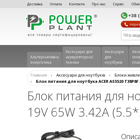
Доставка
Оплата
Контакти
Про нас
Сервіс
Обмі
+38 
перез
Аксесуари для
Аксесуари
Акс
Альтернативна
акумуляторної
для
теле
енергетика
техніки
ноутбуків
пла
Главная
›
Аксесуари для ноутбуків
›
Блоки живле
›
Блок питания для ноутбука ACER AS5520 T38P8F 22
Блок питания для н
19V 65W 3.42A (5.5*
Опис