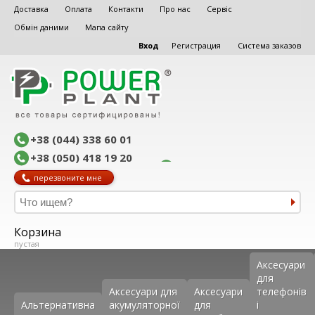
Доставка
Оплата
Контакти
Про нас
Сервіс
Обмін даними
Мапа сайту
Вход
Регистрация
Система заказов
+38 (044) 338 60 01
+38 (050) 418 19 20
перезвоните мне
Корзина
пустая
Аксеcуари
для
Аксесуари для
Аксесуари
телефонів
Альтернативна
акумуляторної
для
і