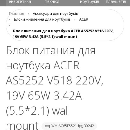
енергетика
техніки
ноутбуків
планшетів
Главная
›
Аксесуари для ноутбуків
›
Блоки живлення для ноутбуків
›
ACER
›
Блок питания для ноутбука ACER AS5252 V518 220V,
19V 65W 3.42A (5.5*2.1) wall mount
Блок питания для
ноутбука ACER
AS5252 V518 220V,
19V 65W 3.42A
(5.5*2.1) wall
mount
код: WM-AC65F5521-fpg-30242