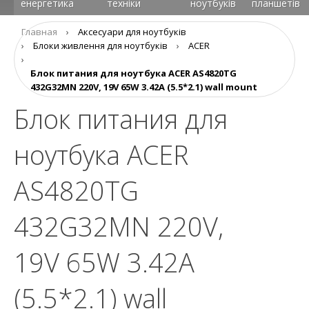
енергетика
техніки
ноутбуків
планшетів
Главная
›
Аксесуари для ноутбуків
›
Блоки живлення для ноутбуків
›
ACER
›
Блок питания для ноутбука ACER AS4820TG
432G32MN 220V, 19V 65W 3.42A (5.5*2.1) wall mount
Блок питания для
ноутбука ACER
AS4820TG
432G32MN 220V,
19V 65W 3.42A
(5.5*2.1) wall