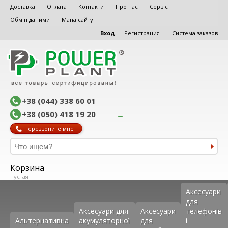
Доставка
Оплата
Контакти
Про нас
Сервіс
Обмін даними
Мапа сайту
Вход
Регистрация
Система заказов
+38 (044) 338 60 01
+38 (050) 418 19 20
перезвоните мне
Корзина
пустая
Аксеcуари
для
Аксесуари для
Аксесуари
телефонів
Альтернативна
акумуляторної
для
і