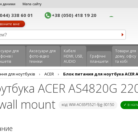
н даними
Мапа сайту
(044) 338 60 01
+38 (050) 418 19 20
воните мне
еcуари для
Аксесуари для
Кабелі
Товари для
фонів і
фото-відео
HDMI, USB,
Графічні
дому, офісу
ншетів
техніки
AUDIO
планшети
та хобі
ння для ноутбуків
›
ACER
›
Блок питания для ноутбука ACER AS4
оутбука ACER AS4820G 220
 wall mount
код: WM-AC65F5521-fpg-30150
✓ в на
ание