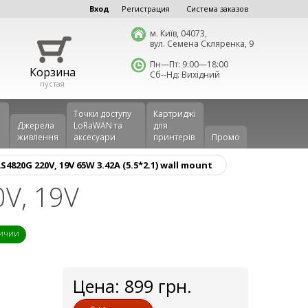
Вход
Регистрация
Система заказов
м. Київ, 04073,
вул. Семена Скляренка, 9
Пн—Пт: 9:00—18:00
Корзина
Сб--Нд: Вихідний
пустая
Точки доступу
Картриджі
Джерела
LoRaWAN та
для
живлення
аксесуари
принтерів
Промо
820G 220V, 19V 65W 3.42A (5.5*2.1) wall mount
V, 19V
личии
Цена:
899
грн.