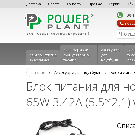
Доставка
Оплата
Контакти
Про нас
Сервіс
Обмі
+38 
перез
Аксесуари для
Аксесуари
Акс
Альтернативна
акумуляторної
для
теле
енергетика
техніки
ноутбуків
пла
Главная
›
Аксесуари для ноутбуків
›
Блоки живле
Блок питания для н
65W 3.42A (5.5*2.1)
Опис