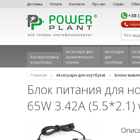
Доставка
Оплата
Контакти
Про нас
Сервіс
Обмі
+38 
перез
Аксесуари для
Аксесуари
Акс
Альтернативна
акумуляторної
для
теле
енергетика
техніки
ноутбуків
пла
Главная
›
Аксесуари для ноутбуків
›
Блоки живле
Блок питания для н
65W 3.42A (5.5*2.1)
Опис