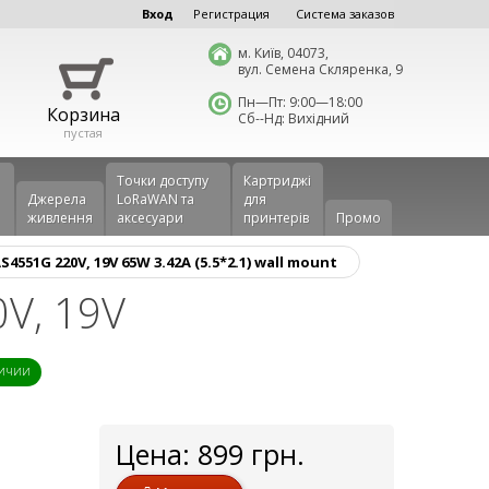
Вход
Регистрация
Система заказов
м. Київ, 04073,
вул. Семена Скляренка, 9
Пн—Пт: 9:00—18:00
Корзина
Сб--Нд: Вихідний
пустая
Точки доступу
Картриджі
Джерела
LoRaWAN та
для
живлення
аксесуари
принтерів
Промо
551G 220V, 19V 65W 3.42A (5.5*2.1) wall mount
V, 19V
личии
Цена:
899
грн.