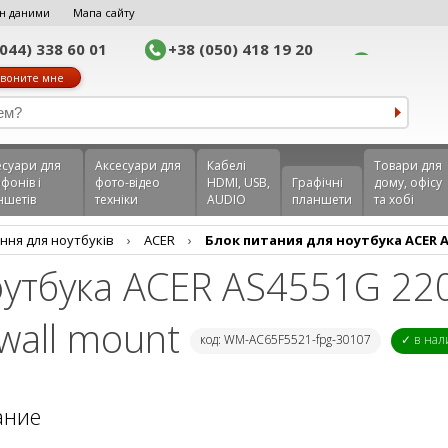
н даними
Мапа сайту
(044) 338 60 01
+38 (050) 418 19 20
воните мне
еcуари для
Аксесуари для
Кабелі
Товари для
фонів і
фото-відео
HDMI, USB,
Графічні
дому, офісу
ншетів
техніки
AUDIO
планшети
та хобі
ння для ноутбуків
›
ACER
›
Блок питания для ноутбука ACER AS4
оутбука ACER AS4551G 220
 wall mount
код: WM-AC65F5521-fpg-30107
✓ в на
ание