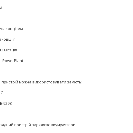
м
упаковці: мм
аковці: г
12 місяців
: PowerPlant
 пристрій можна використовувати замість:
IC
E-929B
рядний пристрій заряджає акумулятори: