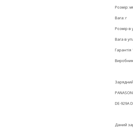
Розмір: м
Вага: г
Розмір в 
Вага в уп
Гарантія 
Виробник
Зарядний
PANASON
DE-929A D
Даний за