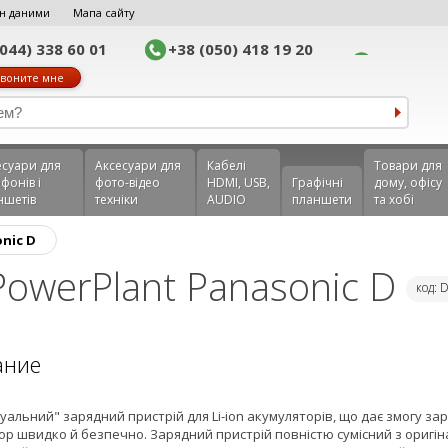
н даними
Мапа сайту
(044) 338 60 01
+38 (050) 418 19 20
воните мне
еcуари для
Аксесуари для
Кабелі
Товари для
фонів і
фото-відео
HDMI, USB,
Графічні
дому, офісу
ншетів
техніки
AUDIO
планшети
та хобі
nic D
PowerPlant Panasonic D
код:
ание
уальний" зарядний пристрій для Li-ion акумуляторів, що дає змогу з
ор швидко й безпечно. Зарядний пристрій повністю сумісний з оригін