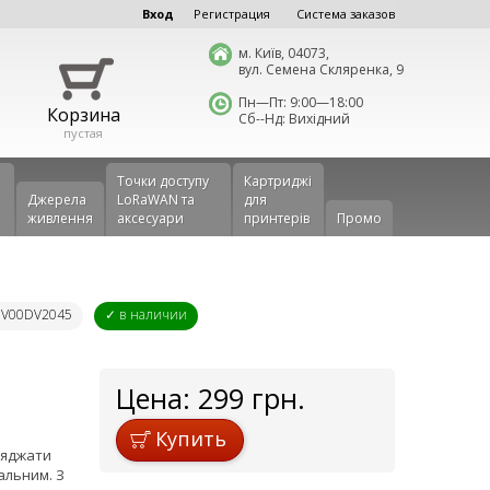
Вход
Регистрация
Система заказов
м. Київ, 04073,
вул. Семена Скляренка, 9
Пн—Пт: 9:00—18:00
Корзина
Сб--Нд: Вихідний
пустая
Точки доступу
Картриджі
Джерела
LoRaWAN та
для
живлення
аксесуари
принтерів
Промо
 DV00DV2045
✓ в наличии
Цена:
299
грн.
Купить
аряджати
альним. З