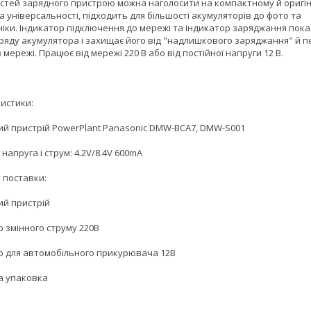
стей зарядного пристрою можна наголосити на компактному й оригі
а універсальності, підходить для більшості акумуляторів до фото та
ніки. Індикатор підключення до мережі та індикатор заряджання пок
аряду акумулятора і захищає його від "надлишкового заряджання" й 
 мережі. Працює від мережі 220 В або від постійної напруги 12 В.
истики:
ий пристрій PowerPlant Panasonic DMW-BCA7, DMW-S001
 напруга і струм: 4.2V/8.4V 600mA
 поставки:
ий пристрій
р змінного струму 220В
р для автомобільного прикурювача 12В
а упаковка