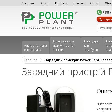
Доставка
Оплата
Контакти
Про нас
Сервіс
Обмі
+38 
перез
Аксесуари для
Аксесуари
Акс
Альтернативна
акумуляторної
для
теле
енергетика
техніки
ноутбуків
пла
Главная
›
Зарядний пристрій PowerPlant Panaso
Зарядний пристрій 
Опис
"Інтелект
акумулят