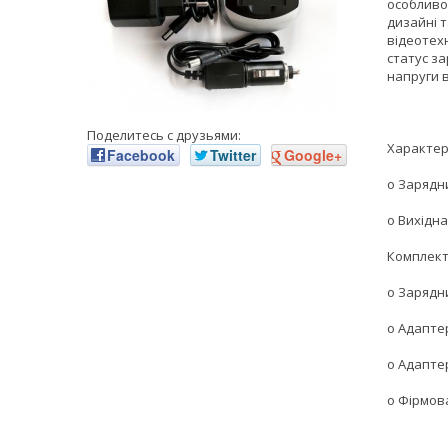
особливо
дизайні т
відеотех
статус з
напруги в
Поделитесь с друзьями:
Характер
Facebook
Twitter
Google+
o Зарядн
o Вихідна
Комплект
o Зарядн
o Адапте
o Адапте
o Фірмов