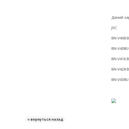
Даний за
JVC
BN-V408 
BN-V408U
BN-V416 
BN-V428 
BN-V438U
« вернуться назад