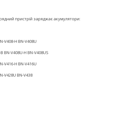
рядний пристрій заряджає акумулятори:
BN-V408-H BN-V408U
-B BN-V408U-H BN-V408US
BN-V416-H BN-V416U
BN-V428U BN-V438