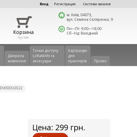
Вход
Регистрация
Система заказов
м. Київ, 04073,
вул. Семена Скляренка, 9
Пн—Пт: 9:00—18:00
Корзина
Сб--Нд: Вихідний
пустая
Точки доступу
Картриджі
Джерела
LoRaWAN та
для
живлення
аксесуари
принтерів
Промо
: DV00DV2022
Цена:
299
грн.