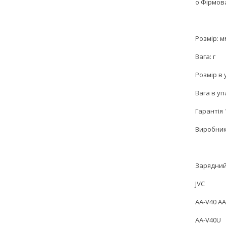
o Фірмов
Розмір: м
Вага: г
Розмір в 
Вага в уп
Гарантія 
Виробник
Зарядний
JVC
AA-V40 A
AA-V40U