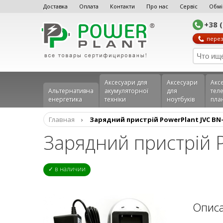
Доставка
Оплата
Контакти
Про нас
Сервіс
Обмі
+38 
перез
Аксесуари для
Аксесуари
Акс
Альтернативна
акумуляторної
для
теле
енергетика
техніки
ноутбуків
пла
Главная
›
Зарядний пристрій PowerPlant JVC BN
Зарядний пристрій 
✓ в наличии
Опис