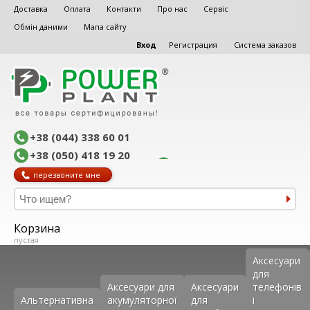
Доставка
Оплата
Контакти
Про нас
Сервіс
Обмін даними
Мапа сайту
Вход
Регистрация
Система заказов
+38 (044) 338 60 01
+38 (050) 418 19 20
перезвоните мне
Корзина
пустая
Аксеcуари
для
Аксесуари для
Аксесуари
телефонів
Альтернативна
акумуляторної
для
і