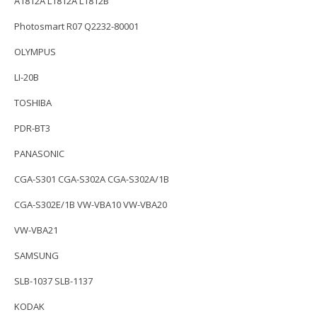
A1812A L1812A L1812B
Photosmart R07 Q2232-80001
OLYMPUS
LI-20B
TOSHIBA
PDR-BT3
PANASONIC
CGA-S301 CGA-S302A CGA-S302A/1B
CGA-S302E/1B VW-VBA10 VW-VBA20
VW-VBA21
SAMSUNG
SLB-1037 SLB-1137
KODAK