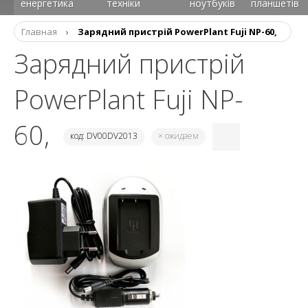
енергетика
техніки
ноутбуків
планшетів
Главная
›
Зарядний пристрій PowerPlant Fuji NP-60,
Зарядний пристрій
PowerPlant Fuji NP-
60,
код: DV00DV2013
× ожидаем