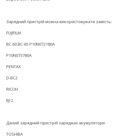
Зарядний пристрій можна використовувати замість:
FUJIFILM
BC-60 BC-65 P10N072180A
P10N073780A
PENTAX
D-BC2
RICOH
BJ-2
Даний зарядний пристрій заряджає акумулятори:
TOSHIBA