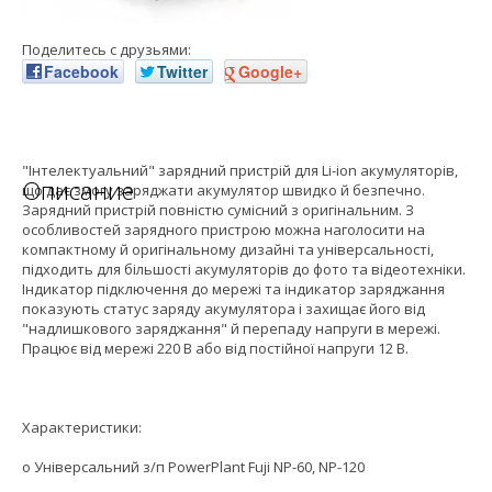
Поделитесь с друзьями:
Facebook
Twitter
Google+
"Інтелектуальний" зарядний пристрій для Li-ion акумуляторів,
Описание
що дає змогу заряджати акумулятор швидко й безпечно.
Зарядний пристрій повністю сумісний з оригінальним. З
особливостей зарядного пристрою можна наголосити на
компактному й оригінальному дизайні та універсальності,
підходить для більшості акумуляторів до фото та відеотехніки.
Індикатор підключення до мережі та індикатор заряджання
показують статус заряду акумулятора і захищає його від
"надлишкового заряджання" й перепаду напруги в мережі.
Працює від мережі 220 В або від постійної напруги 12 В.
Характеристики:
o Універсальний з/п PowerPlant Fuji NP-60, NP-120