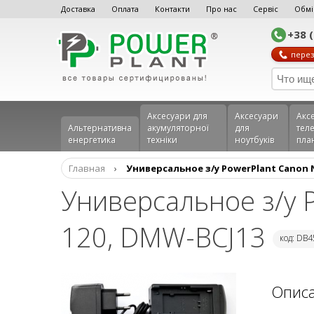
Доставка
Оплата
Контакти
Про нас
Сервіс
Обмі
+38 
перез
Аксесуари для
Аксесуари
Акс
Альтернативна
акумуляторної
для
теле
енергетика
техніки
ноутбуків
пла
Главная
›
Универсальное з/у PowerPlant Canon N
Универсальное з/у P
120, DMW-BCJ13
код: DB
Опис