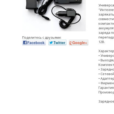
Универсал
"Интелле
заряжать
совмести
компактн
аккумуля
заряда п
перепада
Поделитесь с друзьями:
12В.
Facebook
Twitter
Google+
Характер
• Универс
• Выходя
Комплект
• Зарядн
• Сетево
• Адапте
• Фирмен
Гарантия
Производ
Зарядное