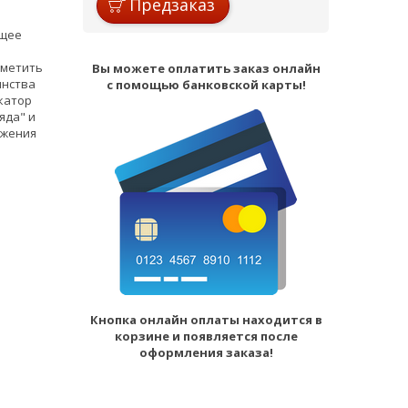
Предзаказ
ющее
тметить
Вы можете оплатить заказ онлайн
инства
с помощью банковской карты!
катор
яда" и
яжения
Кнопка онлайн оплаты находится в
корзине и появляется после
оформления заказа!