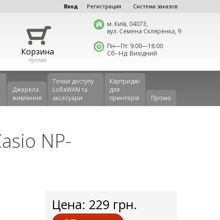
Вход
Регистрация
Система заказов
м. Київ, 04073,
вул. Семена Скляренка, 9
Пн—Пт: 9:00—18:00
Корзина
Сб--Нд: Вихідний
пустая
Точки доступу
Картриджі
Джерела
LoRaWAN та
для
живлення
аксесуари
принтерів
Промо
asio NP-
Цена:
229
грн.