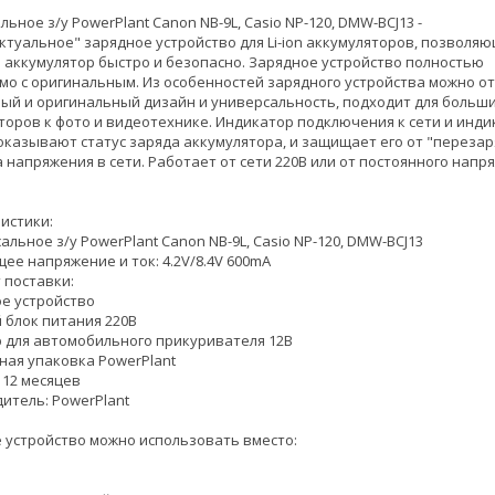
ьное з/у PowerPlant Canon NB-9L, Casio NP-120, DMW-BCJ13 -
ктуальное" зарядное устройство для Li-ion аккумуляторов, позволя
 аккумулятор быстро и безопасно. Зарядное устройство полностью
мо с оригинальным. Из особенностей зарядного устройства можно о
ый и оригинальный дизайн и универсальность, подходит для больш
торов к фото и видеотехнике. Индикатор подключения к сети и инди
оказывают статус заряда аккумулятора, и защищает его от "перезар
 напряжения в сети. Работает от сети 220В или от постоянного напр
истики:
альное з/у PowerPlant Canon NB-9L, Casio NP-120, DMW-BCJ13
щее напряжение и ток: 4.2V/8.4V 600mA
 поставки:
ое устройство
й блок питания 220В
р для автомобильного прикуривателя 12В
ная упаковка PowerPlant
 12 месяцев
итель: PowerPlant
 устройство можно использовать вместо: