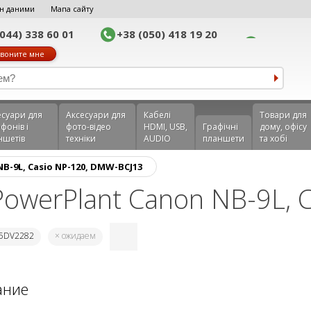
н даними
Мапа сайту
(044) 338 60 01
+38 (050) 418 19 20
воните мне
еcуари для
Аксесуари для
Кабелі
Товари для
фонів і
фото-відео
HDMI, USB,
Графічні
дому, офісу
ншетів
техніки
AUDIO
планшети
та хобі
B-9L, Casio NP-120, DMW-BCJ13
owerPlant Canon NB-9L, C
45DV2282
× ожидаем
ание